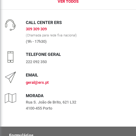
VER TODOS
CALL CENTER ERS
309 309 309
(Chamada para rede fixa nacional)
(9h - 17h30)
TELEFONE GERAL
222 092 350
EMAIL
geral@ers.pt
MORADA
Rua S. João de Brito, 621 L32
4100-455 Porto
Formulários