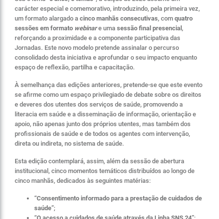
carácter especial e comemorativo, introduzindo, pela primeira vez,
um formato alargado a
cinco manhãs consecutivas
, com
quatro
sessões em formato
webinar
e uma
sessão final presencial
,
reforçando a proximidade e a componente participativa das
Jornadas. Este novo modelo pretende assinalar o percurso
consolidado desta iniciativa e aprofundar o seu impacto enquanto
espaço de reflexão, partilha e capacitação.
À semelhança das edições anteriores, pretende-se que este evento
se afirme como um espaço privilegiado de debate sobre os direitos
e deveres dos utentes dos serviços de saúde, promovendo a
literacia em saúde e a disseminação de informação, orientação e
apoio, não apenas junto dos próprios utentes, mas também dos
profissionais de saúde e de todos os agentes com intervenção,
direta ou indireta, no sistema de saúde.
Esta edição contemplará, assim, além da sessão de abertura
institucional, cinco momentos temáticos distribuídos ao longo de
cinco manhãs, dedicados às seguintes matérias:
“Consentimento informado para a prestação de cuidados de
saúde”
;
“O acesso a cuidados de saúde através da Linha SNS 24”
;