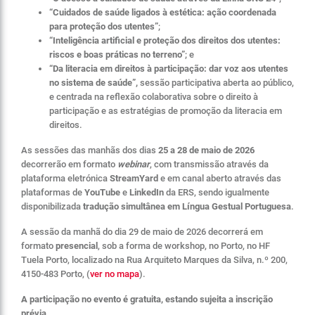
“Cuidados de saúde ligados à estética: ação coordenada
para proteção dos utentes”
;
“Inteligência artificial e proteção dos direitos dos utentes:
riscos e boas práticas no terreno”
; e
“Da literacia em direitos à participação: dar voz aos utentes
no sistema de saúde”,
sessão participativa aberta ao público,
e
centrada
na reflexão colaborativa sobre o direito à
participação e as estratégias de promoção da literacia em
direitos.
As sessões das manhãs dos dias
25 a 28 de maio de 2026
decorrerão em formato
webinar
, com transmissão através da
plataforma eletrónica
StreamYard
e em canal aberto através das
plataformas de
YouTube
e
LinkedIn
da ERS, sendo igualmente
disponibilizada
tradução simultânea em Língua Gestual Portuguesa
.
A sessão da manhã do dia 29 de maio de 2026 decorrerá em
formato
presencial
, sob a forma de workshop, no Porto, no HF
Tuela Porto, localizado na Rua Arquiteto Marques da Silva, n.º 200,
4150-483 Porto, (
ver no mapa
).
A participação no evento é gratuita, estando sujeita a inscrição
prévia.