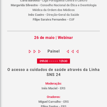
Carla Barbosa -
Liga Portuguesa Contra o Cancro
Margarida Silvestre -
Conselho Nacional de Ética e Deontologia
Médica da Ordem dos Médicos
Inês Caeiro -
Direção-Geral da Saúde
Filipe Saraiva Fernandes -
CUF
26 de maio | Webinar
Painel
09h30 ––––– 12h30
O acesso a cuidados de saúde através da Linha
SNS 24
Moderação:
Inês Maciel -
ERS
Oradores:
Miguel Carvalho -
ERS
Filipa Santos -
ERS