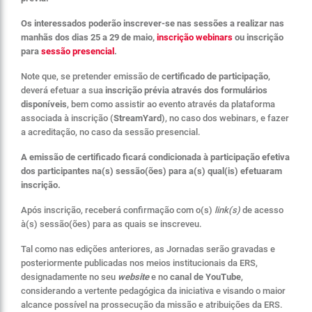
Os interessados poderão inscrever-se nas sessões a realizar nas
manhãs dos dias 25 a 29 de maio,
inscrição
webinars
ou inscrição
para
sessão presencial
.
Note que, se pretender emissão de
certificado de participação
,
deverá efetuar a sua
inscrição prévia através dos formulários
disponíveis
,
bem como assistir ao evento através da plataforma
associada à inscrição (
StreamYard
), no caso dos webinars, e fazer
a acreditação, no caso da sessão presencial.
A emissão de certificado ficará condicionada à participação efetiva
dos participantes na(s) sessão(ões) para a(s) qual(is) efetuaram
inscrição.
Após inscrição, receberá confirmação com o(s)
link(s)
de acesso
à(s) sessão(ões) para as quais se inscreveu.
Tal como nas edições anteriores, as Jornadas serão gravadas e
posteriormente publicadas nos meios institucionais da ERS,
designadamente no seu
website
e no
canal de YouTube
,
considerando a vertente pedagógica da iniciativa e visando o maior
alcance possível na prossecução da missão e atribuições da ERS.