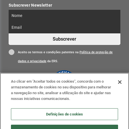
Subscrever Newsletter
Subscrever
Aceito os termos e condições patentes na
Política de proteção de
dados e privacidade
da ERS.
Ao clicar em "Aceitar todos os cookies", concorda com o
armazenamento de cookies no seu dispositivo para melhorar
a navegação no site, analisar a utilização do site e ajudar nas
nossas iniciativas comunicacionais.
Clique para mais informações
ERS nas redes sociais
Definições de cookies
Definições de cookies